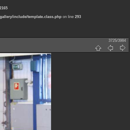
2165
allery/include/template.class.php
on line
293
3725/3984