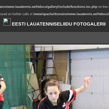
ns/www.lauatennis.ee/htdocs/gallery/include/functions.inc.php
on line
ssed on further calls in
/www/apache/domains/www.lauatennis.ee/htdocs/g
EESTI LAUATENNISELIIDU FOTOGALERII