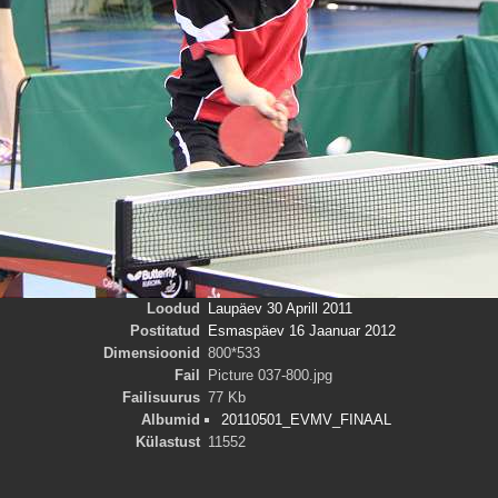
Loodud
Laupäev 30 Aprill 2011
Postitatud
Esmaspäev 16 Jaanuar 2012
Dimensioonid
800*533
Fail
Picture 037-800.jpg
Failisuurus
77 Kb
Albumid
20110501_EVMV_FINAAL
Külastust
11552