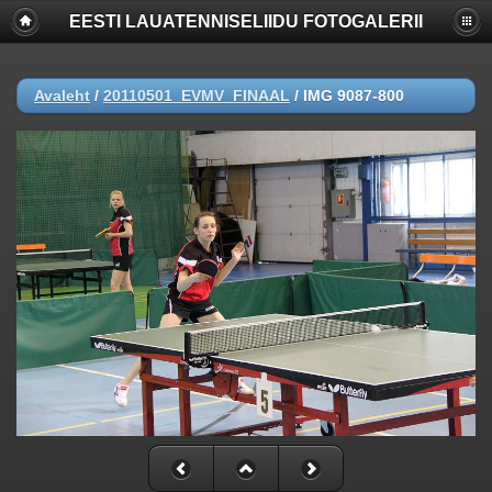
EESTI LAUATENNISELIIDU FOTOGALERII
Deprecated
: Function create_function() is deprecated in
/www/apache/domains/www.lauatennis.ee/htdocs/gallery/include/f
on line
2165
Avaleht
/
20110501_EVMV_FINAAL
/
IMG 9087-800
Deprecated
: The each() function is deprecated. This message will be
suppressed on further calls in
/www/apache/domains/www.lauatennis.ee/htdocs/gallery/include/t
on line
293