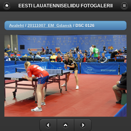
EESTI LAUATENNISELIIDU FOTOGALERII
Deprecated
: Function create_function() is deprecated in
/www/apache/domains/www.lauatennis.ee/htdocs/gallery/include/f
on line
2165
Avaleht
/
20111007_EM_Gdansk
/
DSC 0126
Deprecated
: The each() function is deprecated. This message will be
suppressed on further calls in
/www/apache/domains/www.lauatennis.ee/htdocs/gallery/include/t
on line
293