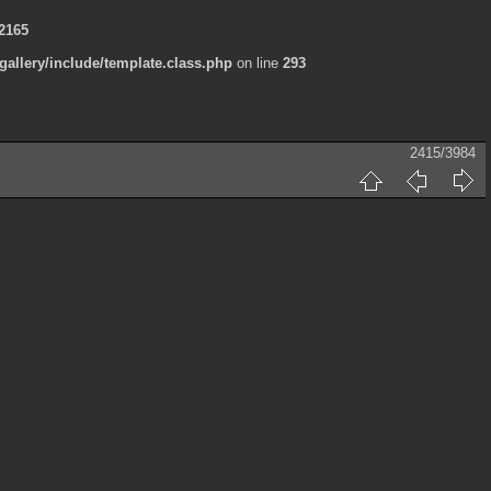
2165
allery/include/template.class.php
on line
293
2415/3984