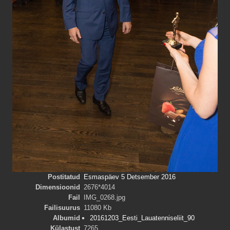
Postitatud
Esmaspäev 5 Detsember 2016
Dimensioonid
2676*4014
Fail
IMG_0268.jpg
Failisuurus
11080 Kb
Albumid
20161203_Eesti_Lauatenniseliit_90
Külastust
7265