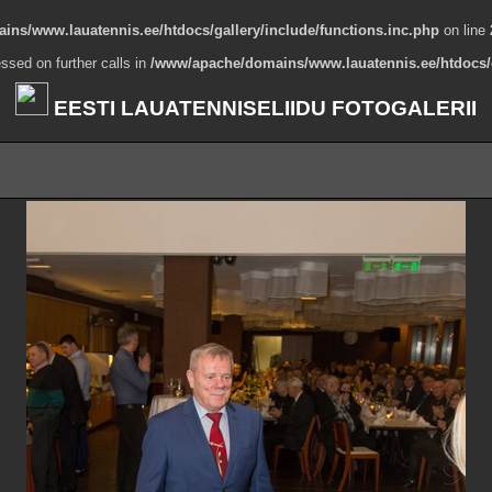
ns/www.lauatennis.ee/htdocs/gallery/include/functions.inc.php
on line
ssed on further calls in
/www/apache/domains/www.lauatennis.ee/htdocs/g
EESTI LAUATENNISELIIDU FOTOGALERII