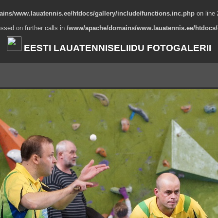
ns/www.lauatennis.ee/htdocs/gallery/include/functions.inc.php
on line
ssed on further calls in
/www/apache/domains/www.lauatennis.ee/htdocs/g
EESTI LAUATENNISELIIDU FOTOGALERII