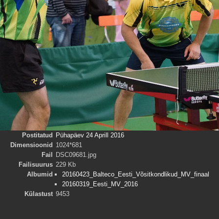
Postitatud
Pühapäev 24 Aprill 2016
Dimensioonid
1024*681
Fail
DSC09681.jpg
Failisuurus
229 Kb
Albumid
20160423_Balteco_Eesti_Võsitkondlikud_MV_finaal
20160319_Eesti_MV_2016
Külastust
9453