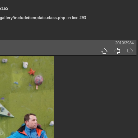
2165
allery/include/template.class.php
on line
293
2019/3984