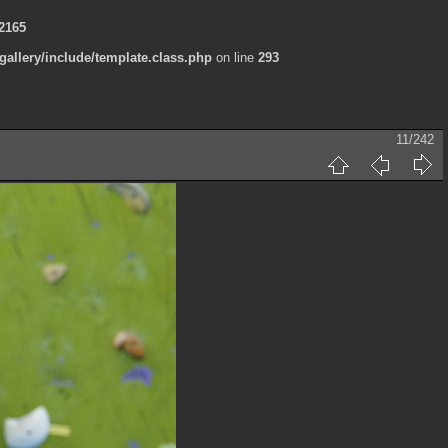
2165
allery/include/template.class.php
on line
293
11/242