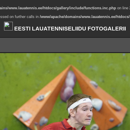
ns/www.lauatennis.ee/htdocs/gallery/include/functions.inc.php
on line
ssed on further calls in
/www/apache/domains/www.lauatennis.ee/htdocs/g
EESTI LAUATENNISELIIDU FOTOGALERII