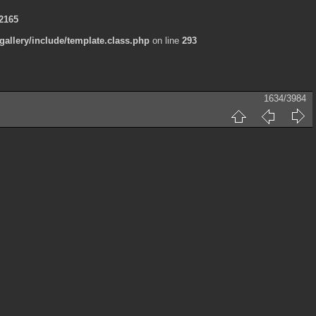
2165
allery/include/template.class.php
on line
293
1634/3984