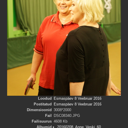
Loodud
Esmaspäev 8 Veebruar 2016
Postitatud
Esmaspäev 8 Veebruar 2016
Dimensioonid
3008*2000
Fail
DSC08340.JPG
Failisuurus
4608 Kb
Albumid
20160208_Anne_Veski_60