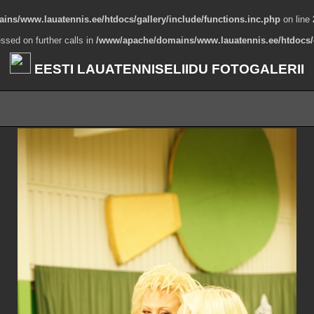
ns/www.lauatennis.ee/htdocs/gallery/include/functions.inc.php
on line
ssed on further calls in
/www/apache/domains/www.lauatennis.ee/htdocs/g
EESTI LAUATENNISELIIDU FOTOGALERII