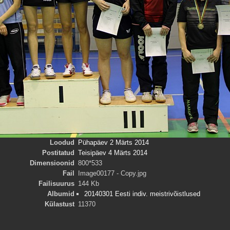
Loodud
Pühapäev 2 Märts 2014
Postitatud
Teisipäev 4 Märts 2014
Dimensioonid
800*533
Fail
Image00177 - Copy.jpg
Failisuurus
144 Kb
Albumid
20140301 Eesti indiv. meistrivõistlused
Külastust
11370