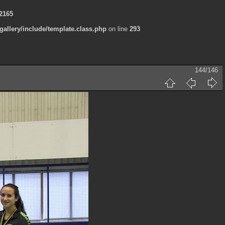
2165
allery/include/template.class.php
on line
293
144/146