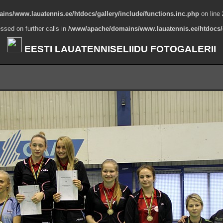
ns/www.lauatennis.ee/htdocs/gallery/include/functions.inc.php
on line
ssed on further calls in
/www/apache/domains/www.lauatennis.ee/htdocs/g
EESTI LAUATENNISELIIDU FOTOGALERII