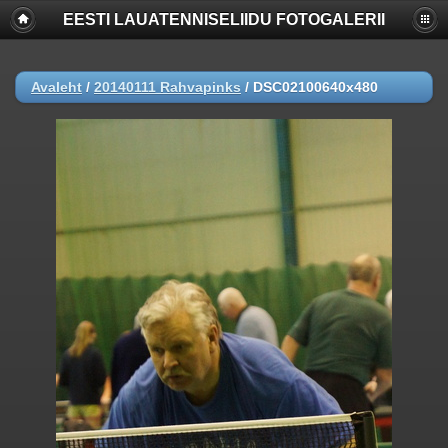
EESTI LAUATENNISELIIDU FOTOGALERII
Deprecated
: Function create_function() is deprecated in
/www/apache/domains/www.lauatennis.ee/htdocs/gallery/include/f
on line
2165
Avaleht
/
20140111 Rahvapinks
/
DSC02100640x480
Deprecated
: The each() function is deprecated. This message will be
suppressed on further calls in
/www/apache/domains/www.lauatennis.ee/htdocs/gallery/include/t
on line
293