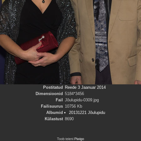
Postitatud
Reede 3 Jaanuar 2014
Dimensioonid
5184*3456
Fail
Jõulupidu-0309.jpg
Failisuurus
10756 Kb
Albumid
20131221 Jõulupidu
Külastust
8690
Toob teieni
Piwigo