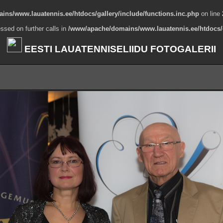
ns/www.lauatennis.ee/htdocs/gallery/include/functions.inc.php
on line
ssed on further calls in
/www/apache/domains/www.lauatennis.ee/htdocs/g
EESTI LAUATENNISELIIDU FOTOGALERII