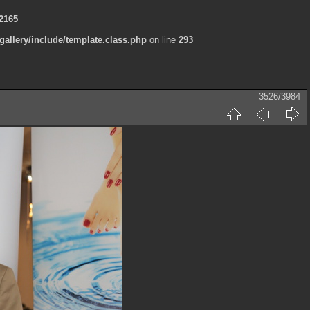
2165
allery/include/template.class.php
on line
293
3526/3984