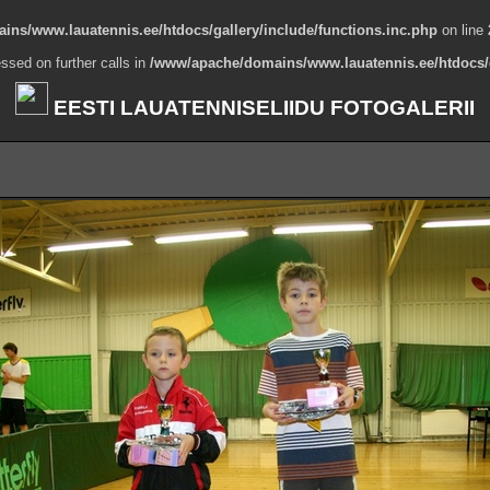
ns/www.lauatennis.ee/htdocs/gallery/include/functions.inc.php
on line
ssed on further calls in
/www/apache/domains/www.lauatennis.ee/htdocs/g
EESTI LAUATENNISELIIDU FOTOGALERII