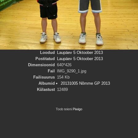
Loodud
Laupäev 5 Oktoober 2013
Postitatud
Laupäev 5 Oktoober 2013
Dimensioonid
640*426
Fail
IMG_9290_1.jpg
Failisuurus
154 Kb
Albumid
20131005 Nõmme GP 2013
Külastust
12489
Toob teieni
Piwigo