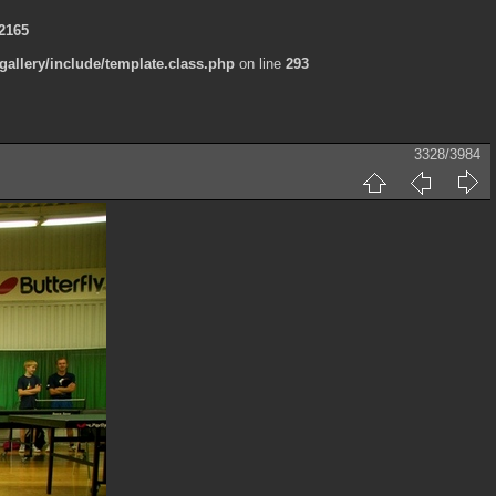
2165
allery/include/template.class.php
on line
293
3328/3984