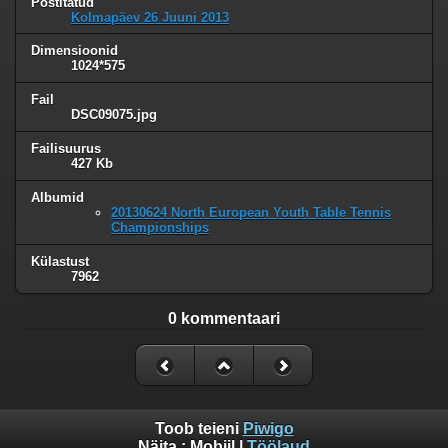
Postitatud
Kolmapäev 26 Juuni 2013
Dimensioonid
1024*575
Fail
DSC09075.jpg
Failisuurus
427 Kb
Albumid
20130624 North European Youth Table Tennis
Championships
Külastust
7962
0 kommentaari
Toob teieni
Piwigo
Näita :
Mobiil
|
Töölaud