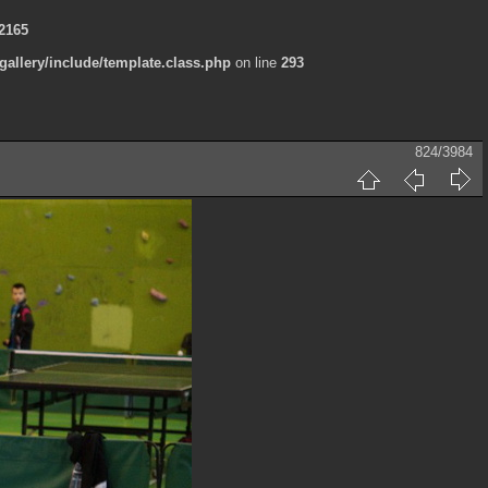
2165
allery/include/template.class.php
on line
293
824/3984