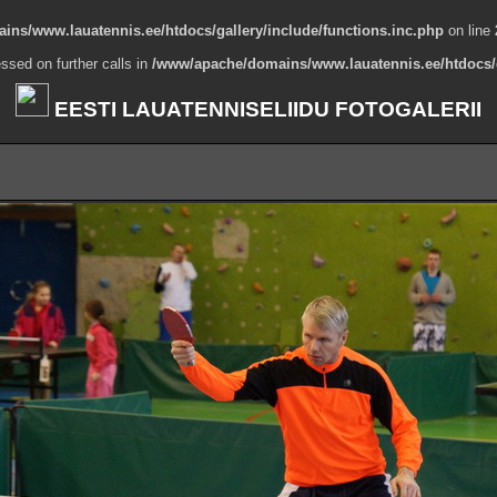
ns/www.lauatennis.ee/htdocs/gallery/include/functions.inc.php
on line
ssed on further calls in
/www/apache/domains/www.lauatennis.ee/htdocs/g
EESTI LAUATENNISELIIDU FOTOGALERII