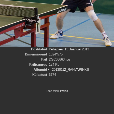
Postitatud
Pühapäev 13 Jaanuar 2013
Dimensioonid
1024*575
Fail
DSC03663.jpg
Failisuurus
124 Kb
Albumid
20130112_RAHVAPINKS
Külastust
6774
Toob teieni
Piwigo