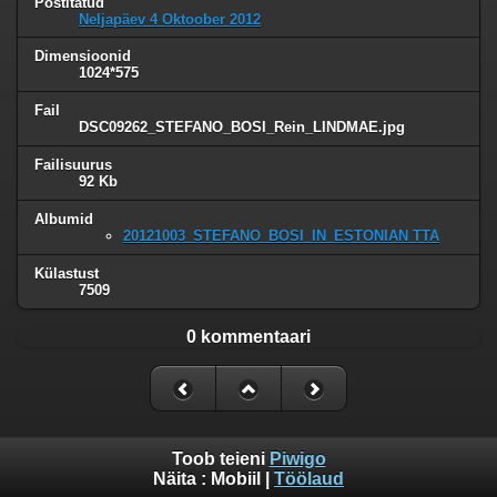
Postitatud
Neljapäev 4 Oktoober 2012
Dimensioonid
1024*575
Fail
DSC09262_STEFANO_BOSI_Rein_LINDMAE.jpg
Failisuurus
92 Kb
Albumid
20121003_STEFANO_BOSI_IN_ESTONIAN TTA
Külastust
7509
0 kommentaari
Toob teieni
Piwigo
Näita :
Mobiil
|
Töölaud