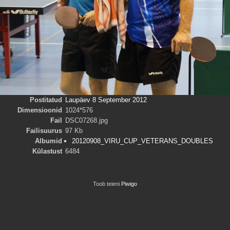
Postitatud
Laupäev 8 September 2012
Dimensioonid
1024*576
Fail
DSC07268.jpg
Failisuurus
97 Kb
Albumid
20120908_VIRU_CUP_VETERANS_DOUBLES
Külastust
6484
Toob teieni
Piwigo