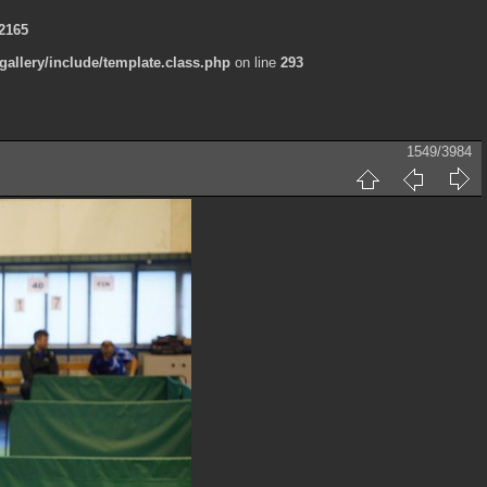
2165
allery/include/template.class.php
on line
293
1549/3984