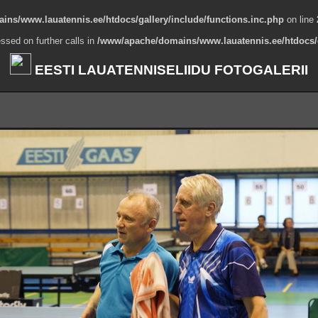
ns/www.lauatennis.ee/htdocs/gallery/include/functions.inc.php
on line
ssed on further calls in
/www/apache/domains/www.lauatennis.ee/htdocs/g
EESTI LAUATENNISELIIDU FOTOGALERII