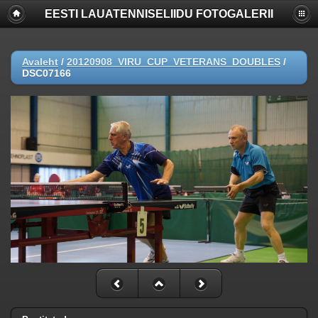
EESTI LAUATENNISELIIDU FOTOGALERII
Deprecated
: Function create_function() is deprecated in
/www/apache/domains/www.lauatennis.ee/htdocs/gallery/include/f
on line
2165
Avaleht
/
20120908_VIRU_CUP_VETERANS_DOUBLES
/
Deprecated
: The each() function is deprecated. This message will be
DSC07166
suppressed on further calls in
/www/apache/domains/www.lauatennis.ee/htdocs/gallery/include/t
on line
293