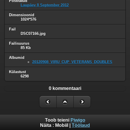
Postitatud
Laupäev 8 September 2012
Dimensioonid
1024*576
Fail
DSC07166.jpg
Failisuurus
85 Kb
Albumid
20120908_VIRU_CUP_VETERANS_DOUBLES
Külastust
6298
0 kommentaari
Toob teieni
Piwigo
Näita :
Mobiil
|
Töölaud