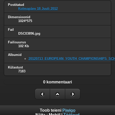
Postitatud
Kolmapäev 18 Juuli 2012
Dimensioonid
1024*575
Fail
DSC03896.jpg
Failisuurus
102 Kb
Albumid
20120713_EUROPEAN_YOUTH_CHAMPIONSHIPS_SC
Külastust
7183
0 kommentaari
Toob teieni
Piwigo
Näita :
Mobiil
|
Töölaud