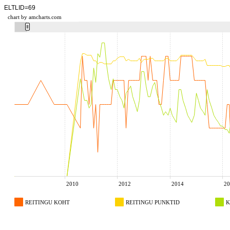
ELTLID=69
chart by amcharts.com
2010
2012
2014
20
REITINGU KOHT
REITINGU PUNKTID
K