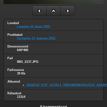
Loodud
Laupäev 11 Juuni 2011
Postitatud
Teisipäev 17 Jaanuar 2012
Dimensioonid
640*480
Fail
IMG_2137.JPG
Failisuurus
39 Kb
Albumid
20110711_ITTF_LEVEL1_TREENERIKOOLITUS_ASERI
Külastust
13314
0 kommentaari