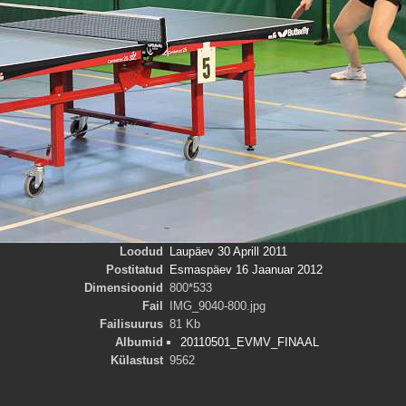
Loodud
Laupäev 30 Aprill 2011
Postitatud
Esmaspäev 16 Jaanuar 2012
Dimensioonid
800*533
Fail
IMG_9040-800.jpg
Failisuurus
81 Kb
Albumid
20110501_EVMV_FINAAL
Külastust
9562