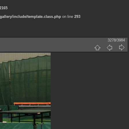
2165
allery/include/template.class.php
on line
293
3278/3984