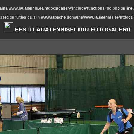
ns/www.lauatennis.ee/htdocs/gallery/include/functions.inc.php
on line
ssed on further calls in
/www/apache/domains/www.lauatennis.ee/htdocs/g
EESTI LAUATENNISELIIDU FOTOGALERII