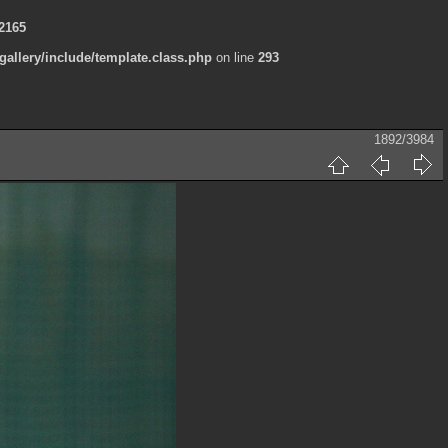
2165
allery/include/template.class.php
on line
293
1892/3984