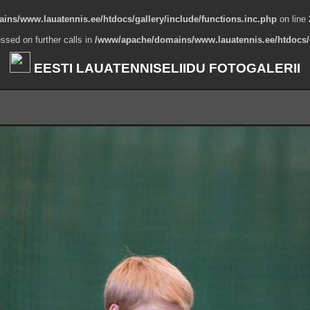
ns/www.lauatennis.ee/htdocs/gallery/include/functions.inc.php
on line
ssed on further calls in
/www/apache/domains/www.lauatennis.ee/htdocs/g
EESTI LAUATENNISELIIDU FOTOGALERII