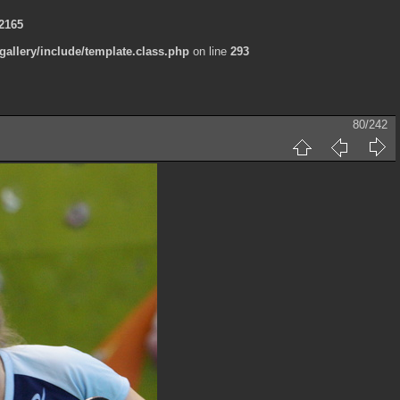
2165
allery/include/template.class.php
on line
293
80/242