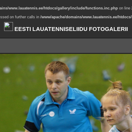
ns/www.lauatennis.ee/htdocs/gallery/include/functions.inc.php
on line
ssed on further calls in
/www/apache/domains/www.lauatennis.ee/htdocs/g
EESTI LAUATENNISELIIDU FOTOGALERII