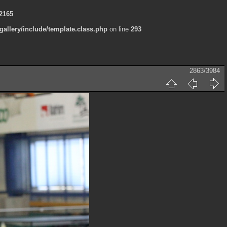
2165
allery/include/template.class.php
on line
293
2863/3984