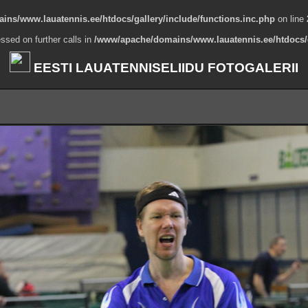
ns/www.lauatennis.ee/htdocs/gallery/include/functions.inc.php
on line
ssed on further calls in
/www/apache/domains/www.lauatennis.ee/htdocs/g
EESTI LAUATENNISELIIDU FOTOGALERII