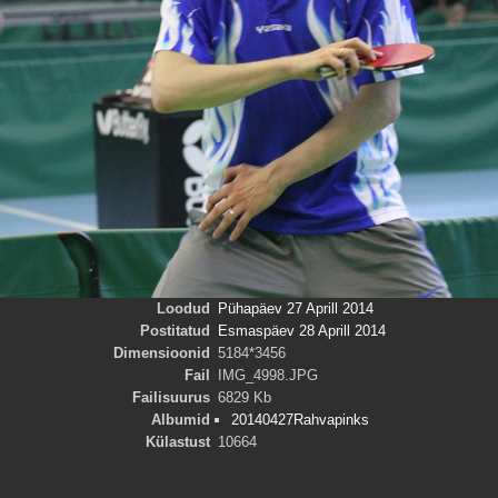
Loodud
Pühapäev 27 Aprill 2014
Postitatud
Esmaspäev 28 Aprill 2014
Dimensioonid
5184*3456
Fail
IMG_4998.JPG
Failisuurus
6829 Kb
Albumid
20140427Rahvapinks
Külastust
10664