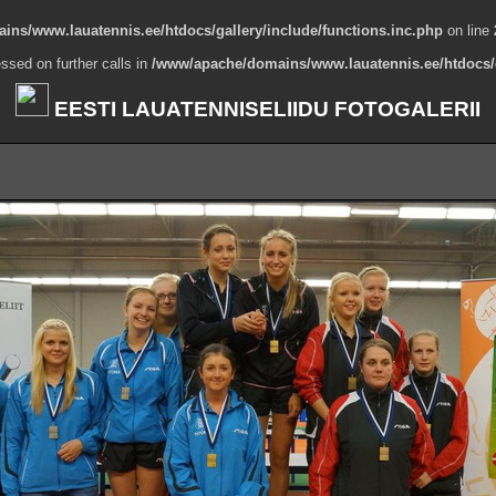
ns/www.lauatennis.ee/htdocs/gallery/include/functions.inc.php
on line
ssed on further calls in
/www/apache/domains/www.lauatennis.ee/htdocs/g
EESTI LAUATENNISELIIDU FOTOGALERII