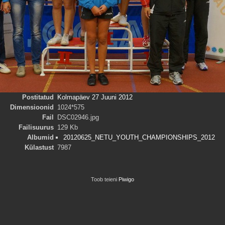
Postitatud
Kolmapäev 27 Juuni 2012
Dimensioonid
1024*575
Fail
DSC02946.jpg
Failisuurus
129 Kb
Albumid
20120625_NETU_YOUTH_CHAMPIONSHIPS_2012
Külastust
7987
Toob teieni
Piwigo