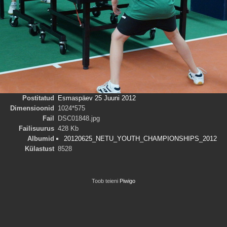
Postitatud
Esmaspäev 25 Juuni 2012
Dimensioonid
1024*575
Fail
DSC01848.jpg
Failisuurus
428 Kb
Albumid
20120625_NETU_YOUTH_CHAMPIONSHIPS_2012
Külastust
8528
Toob teieni
Piwigo