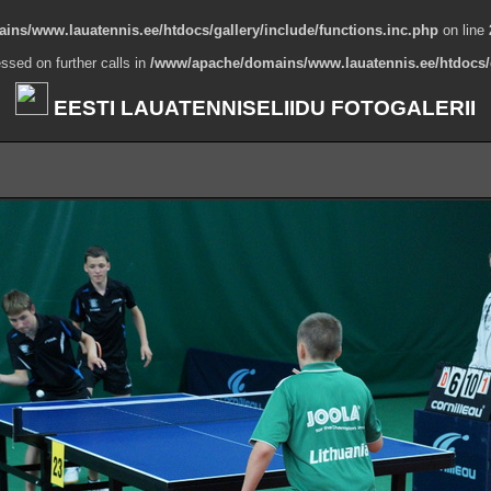
ns/www.lauatennis.ee/htdocs/gallery/include/functions.inc.php
on line
ssed on further calls in
/www/apache/domains/www.lauatennis.ee/htdocs/g
EESTI LAUATENNISELIIDU FOTOGALERII