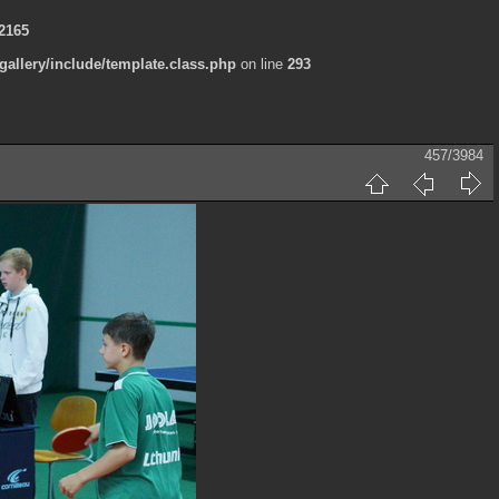
2165
allery/include/template.class.php
on line
293
457/3984