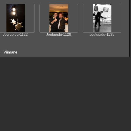
Jõulupidu-1122
Jõulupidu-1128
Jõulupidu-1135
e
|
Viimane