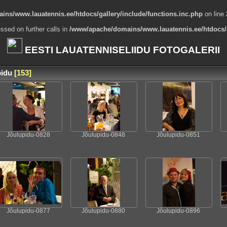
ns/www.lauatennis.ee/htdocs/gallery/include/functions.inc.php
on line
ssed on further calls in
/www/apache/domains/www.lauatennis.ee/htdocs/g
EESTI LAUATENNISELIIDU FOTOGALERII
pidu
[153]
Jõulupidu-0828
Jõulupidu-0848
Jõulupidu-0851
Jõulupidu-0877
Jõulupidu-0880
Jõulupidu-0896