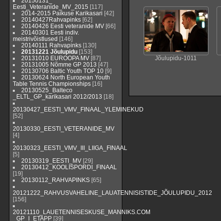
20150131_
Eesti_Veteranide_MV_2015
[117]
2014-2015 Paikuse Karikasari
[42]
20140427Rahvapinks
[62]
20140426 Eesti veteranide MV
[66]
20140301 Eesti indiv.
meistrivõistlused
[146]
20140111 Rahvapinks
[130]
20131221 Jõulupidu
[153]
20131010 EUROOPA MV
[87]
Jõulupidu-1011
20131005 Nõmme GP 2013
[47]
20130706 Baltic Youth TOP 10
[9]
20130624 North European Youth
Table Tennis Championships
[16]
20130525_Balteco
_ELTL_GP_karikasari 2012/2013
[18]
20130427_EESTI_VMV_FINAAL_YLEMINEKUD
[52]
20130330_EESTI_VETERANIDE_MV
[4]
20130323_EESTI_VMV_III_LIIGA_FINAAL
[5]
20130319_EESTI_MV
[29]
20130412_KOOLISPORDI_FINAAL
[19]
20130112_RAHVAPINKS
[65]
20121222_RAHVUSVAHELINE_LAUATENNISISTIDE_JÕULUPIDU_2012
[156]
20121110_LAUETENNISESKUSE_MANNIKS.COM
_GP_I_ETAPP
[39]