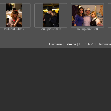
Jõulupidu-1019
Jõulupidu-1033
Jõulupidu-1060
Esimene
|
Eelmine
|
1
...
5
6
7
8
|
Järgmin