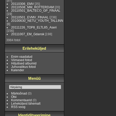
[57]
20110306_EMV
[35]
20110508_MM_ROTTERDAM
[20]
20110501_BALTECO_GP_FINAAL
[19]
20110501_EVMV_FINAAL
[238]
20100630_NETU_YOUTH_TALLINN
[8]
20111226_TOP8_ELTL85_Aseri
[156]
20111007_EM_Gdansk
[198]
3984 fotot
Erileheküljed
Enim vaadatud
Viimased fotod
Hiljutised albumid
Juhuvalikus fotod
Kalender
Menüü
Märksõnad
(0)
Otsi
Kommentaarid
(0)
Leheküljest lähemalt
RSS voog
Identiditseerimine