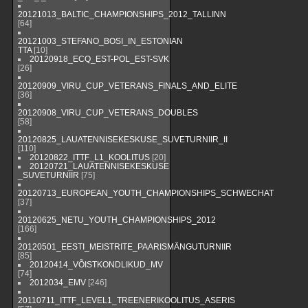
20121013_BALTIC_CHAMPIONSHIPS_2012_TALLINN
[64]
20121003_STEFANO_BOSI_IN_ESTONIAN
TTA
[10]
20120918_ECQ_EST-POL_EST-SVK
[26]
20120909_VIRU_CUP_VETERANS_FINALS_AND_ELITE
[36]
20120908_VIRU_CUP_VETERANS_DOUBLES
[58]
20120825_LAUATENNISEKESKUSE_SUVETURNIIR_II
[110]
20120822_ITTF_L1_KOOLITUS
[20]
20120721_LAUATENNISEKESKUSE
_SUVETURNIIR
[75]
20120713_EUROPEAN_YOUTH_CHAMPIONSHIPS_SCHWECHAT
[37]
20120625_NETU_YOUTH_CHAMPIONSHIPS_2012
[166]
20120501_EESTI_MEISTRITE_PAARISMÄNGUTURNIIR
[85]
20120414_VÕISTKONDLIKUD_MV
[74]
2012034_EMV
[246]
20110711_ITTF_LEVEL1_TREENERIKOOLITUS_ASERIS