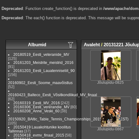
Deprecated
: Function create_function() is deprecated in
/www/apache/domai
Deprecated
: The each() function is deprecated. This message will be suppre
Albumid
Avaleht
/
20131221 Jõulu
20180519_Eesti_veteranide_MV
[125]
20161203_Meistrite_meistrid_2016
[91]
20161203_Eesti_Lauatenniseliit_90
[156]
20160902_Eesti_Soome_maavõistlus
Jõulupidu-0825
[52]
20160423_Balteco_Eesti_Võsitkondlikud_MV_finaal
[62]
20160319_Eesti_MV_2016
[242]
20160306_Eesti_vererandie_MV
[80]
20160208_Anne_Veski_60
[38]
20150920_BAltic_Table_Tennis_Championships_2015_Viljandi_(EST)
[105]
20150419 Lauakohtunike koolitus
Jõulupidu-0867
Tallinnas
[37]
20150418_evmv_finaal_2015
[58]