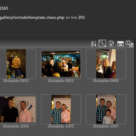
2165
allery/include/template.class.php
on line
293
Jõulupidu-0852
Jõulupidu-0853
Jõulupidu-0866
Jõulupidu-1004
Jõulupidu-1005
Jõulupidu-1007